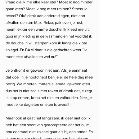
vraag die ik me elke keer stel? Moet ik nog minder 
gaan eten? Moet ik nog meer trainen? Stress ik 
teveel? Oké denk aan andere dingen, niet aan 
afvallen denken Max! Relax, pak even je rust, 
neem lekker een warme douche! Ik kleed me uit, 
gooi mijn kleding in de wasmand en net voordat ik 
de douche in wil stappen kom ik langs die klote 
spiegel. En BAM daar is die gedachten weer “ik 
moet echt afvallen en wel nu!”,
Je ontkomt er gewoon niet aan. Als je eenmaal 
dat doel in je hoofd hebt ben je er de hele dag mee 
bezig. We moeten immers allemaal gewoon eten 
dus het is niet zoals met roken of drank dat je zegt 
ik stop ermee, koop het niet en volhouden. Nee, je 
moet elke dag eten en eten is overal! 
Maar ook al gaat het langzaam, ik geef niet op! Ik 
heb het een soort van geaccepteerd dat het bij mij 
nou eenmaal niet zo snel gaat als bij een ander. En 
ik ben me hier steeds meer over aan het inlezen. 