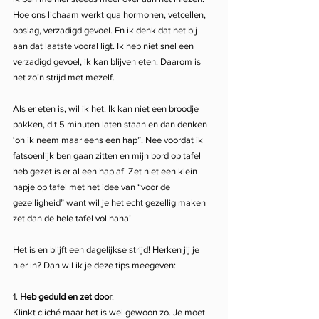
Hoe ons lichaam werkt qua hormonen, vetcellen, 
opslag, verzadigd gevoel. En ik denk dat het bij 
aan dat laatste vooral ligt. Ik heb niet snel een 
verzadigd gevoel, ik kan blijven eten. Daarom is 
het zo’n strijd met mezelf.
Als er eten is, wil ik het. Ik kan niet een broodje 
pakken, dit 5 minuten laten staan en dan denken 
‘oh ik neem maar eens een hap”. Nee voordat ik 
fatsoenlijk ben gaan zitten en mijn bord op tafel 
heb gezet is er al een hap af. Zet niet een klein 
hapje op tafel met het idee van “voor de 
gezelligheid” want wil je het echt gezellig maken 
zet dan de hele tafel vol haha!
Het is en blijft een dagelijkse strijd! Herken jij je 
hier in? Dan wil ik je deze tips meegeven:
1. 
Heb geduld en zet door
. 
Klinkt cliché maar het is wel gewoon zo. Je moet 