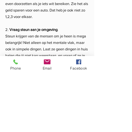
even doorzetten als je iets wit bereiken. Zie het als 
geld sparen voor een auto. Dat heb je ook niet zo 
1,2,3 voor elkaar.
2. 
Vraag steun aan je omgeving
. 
Steun krijgen van de mensen om je heen is mega 
belangrijk! Niet alleen op het mentale vlak, maar 
ook in simpele dingen. Laat ze geen dingen in huis 
halen die jij niet kan weerstaan, en vraag of ze je 
geen koekje aanbieden bij de koffie. Kleine dingen 
Phone
Email
Facebook
maar helpen wel!
3. 
Stel het niet uit!
Denk niet ik begin morgen of maandag wel weer. 
Hoe sneller je begint, hoe eerder jij je doel hebt 
gehaald.
4. 
Doe het samen!
Iedereen heeft wel een partner of vriendin doe ook 
wilt afvallen. Motiveer en help elkaar. Spreek af 