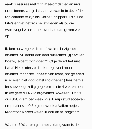
vaak blessures met zich mee omdat je van niks 
doen ineens van je lichaam verwacht in dezelfde 
top conditie te zijn als Dafne Schippers. En als de 
kilo’s er niet net zo snel afvliegen als bij die 
watervogel waar ik het over had dan geven we al 
op. 
Ik ben nu welgeteld ruim 4 weken bezig met 
afvallen. Nu denkt een deel misschien “jij afvallen 
hoezo, je bent toch goed?”. Of je denkt het niet 
haha! Het is niet zo dat ik mega veel moet 
afvallen, maar het lichaam van twee jaar geleden 
is er even niet door omstandigheden ( lees hernia, 
lees teveel gezellig gegeten). In die 4 weken ben 
ik welgeteld 1,4 kilo afgevallen. 4 weken!! Dat is 
dus 350 gram per week. Als ik mijn studieboeken 
erop nalees is 0,5 kg per week afvallen netjes. 
Maar toch vinden we en ik ook dit te langzaam.
Waarom? Waarom gaat het zo langzaam is de 