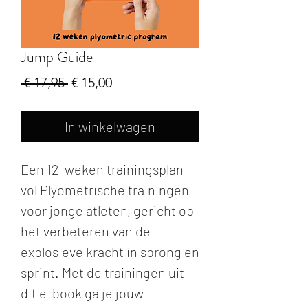
Jump Guide
Normale
Verkoopprijs
 € 17,95 
€ 15,00
prijs
In winkelwagen
Een 12-weken trainingsplan
vol Plyometrische trainingen
voor jonge atleten, gericht op
het verbeteren van de
explosieve kracht in sprong en
sprint. Met de trainingen uit
dit e-book ga je jouw